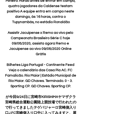
Mineiro: Horas antes de entrar em campo, 
quatro jogadores da Caldense testam 
positivo A equipe entra em campo neste 
domingo, às 16 horas, contra o 
Tupynambás, no estádio Ronaldão

Assistir Jacuipense x Remo ao vivo pelo 
Campeonato Brasileiro Série C hoje 
09/08/2020, assista agora Remo e 
Jacuipense ao vivo 09/08/2020 Online 
Grátis

Bilhetes Liga Portugal - Continente Feed 
Veja o calendário das Casa Pia AC. FC 
Famalicão. Rio Maior | Estádio Municipal de 
Rio Maior. GD Chaves. Terminado. 0 - 3. 
Sporting CP. GD Chaves. Sporting CP.

が今回9/24日に宮崎市KIRISHIMAヤマザクラ
宮崎県総合運動公園陸上競技場で行われたの
で行ってきましたテゲバジャーロ宮崎側入り
口J.FC宮崎側入り口中に入ってみますと、屋