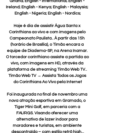
Ghana; English - International; English - 
Ireland; English - Kenya; English - Malaysia; 
English - Nigeria; English - Nordics;

Hoje é dia de assistir Água Santa x 
Corinthians ao vivo e com imagens pelo 
Campeonato Paulista.. À partir das 15h 
(horário de Brasília), o Timão encara a 
equipe de Diadema-SP, na Arena Inamar. 
O torcedor corinthiano assiste a partida ao 
vivo, com imagens em HD, através da 
plataforma de streaming Timão Web TV.. 
Timão Web TV → Assista Todos os Jogos 
do Corinthians Ao Vivo pela Internet

Foi inaugurada no final de novembro uma 
nova atração esportiva em Gramado, o 
Tiger Mini Golf, em parceria com a 
FAURGS. Visando oferecer uma 
alternativa de lazer indoor para 
moradores e turistas, em ambiente 
descontraído – com estilo retrô high...
