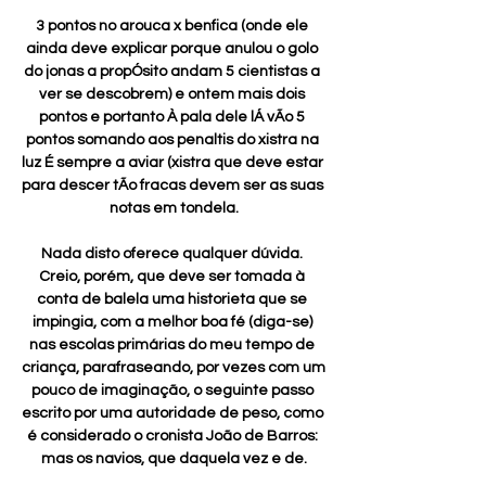
3 pontos no arouca x benfica (onde ele 
ainda deve explicar porque anulou o golo 
do jonas a propÓsito andam 5 cientistas a 
ver se descobrem) e ontem mais dois 
pontos e portanto À pala dele lÁ vÃo 5 
pontos somando aos penaltis do xistra na 
luz É sempre a aviar (xistra que deve estar 
para descer tÃo fracas devem ser as suas 
notas em tondela.

Nada disto oferece qualquer dúvida. 
Creio, porém, que deve ser tomada à 
conta de balela uma historieta que se 
impingia, com a melhor boa fé (diga-se) 
nas escolas primárias do meu tempo de 
criança, parafraseando, por vezes com um 
pouco de imaginação, o seguinte passo 
escrito por uma autoridade de peso, como 
é considerado o cronista João de Barros: 
mas os navios, que daquela vez e de.
