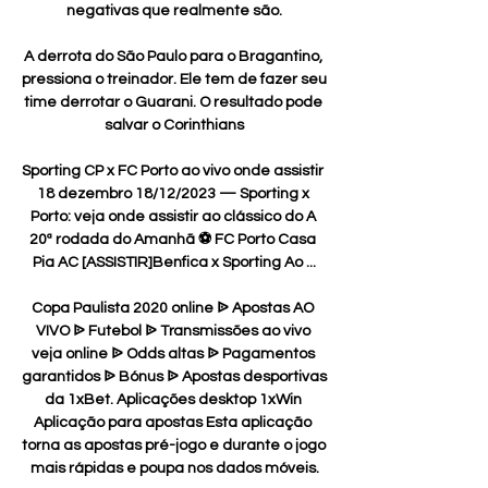
negativas que realmente são.

A derrota do São Paulo para o Bragantino, 
pressiona o treinador. Ele tem de fazer seu 
time derrotar o Guarani. O resultado pode 
salvar o Corinthians

Sporting CP x FC Porto ao vivo onde assistir 
18 dezembro 18/12/2023 — Sporting x 
Porto: veja onde assistir ao clássico do A 
20ª rodada do Amanhã ⚽ FC Porto Casa 
Pia AC [ASSISTIR]Benfica x Sporting Ao ...

Copa Paulista 2020 online ᐉ Apostas AO 
VIVO ᐉ Futebol ᐉ Transmissões ao vivo 
veja online ᐉ Odds altas ᐉ Pagamentos 
garantidos ᐉ Bónus ᐉ Apostas desportivas 
da 1xBet. Aplicações desktop 1xWin 
Aplicação para apostas Esta aplicação 
torna as apostas pré-jogo e durante o jogo 
mais rápidas e poupa nos dados móveis.
