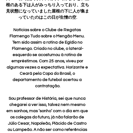
根のある下は人がみっちり入っており、立ち
見状態になっていました屋根の下に人が集ま
っていたのはこの日が生憎の空.

Notícias sobre o Clube de Regatas 
Flamengo Tudo sobre o Mengão Menu. 
Tem sido assim a rotina de Egídio no 
Flamengo. Criado no clube, o lateral-
esquerdo se acostumou à rotina de 
empréstimos. Com 25 anos, viveu por 
algumas vezes a expectativa. Horizonte e 
Ceará pela Copa do Brasil, o 
departamento de futebol acertou a 
contratação.

Sou professor de História, sei que nunca 
chegarei a ver isso, talvez nem mesmo 
em sonhos, mas ‘sonho’ com o dia em que 
os colegas do futuro, já não falarão de 
Júlio Cesar, Napoleão, Plácido de Castro 
ou Lampeão. A não ser como referências 