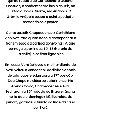
quinta rodada do Campeonato Goiano. 
Contudo, o confronto terá início às 16h, no 
Estádio Jonas Duarte, em Anápolis. O 
Grêmio Anápolis ocupa a quinta posição, 
somando seis pontos.

Como assistir Chapecoense x Corinthians 
Ao Vivo? Para quem deseja acompanhar a 
transmissão da partida ao vivo na TV, que 
começa a partir das 19h15 (horário de 
Brasília), é só ficar ligado no.

Em casa, Verdão levou a melhor diante do 
Avaí, voltou a vencer no Brasileirão depois 
de oito jogos e subiu para a 17ª posição. 
Deu Chape no clássico catarinense! Na 
Arena Condá, Chapecoense e Avaí 
fecharam a 15ª rodada do Brasileirão, na 
noite deste domingo (18). Everaldo, de 
pênalti, garantiu o triunfo do time da casa 
por 1 a 0.
