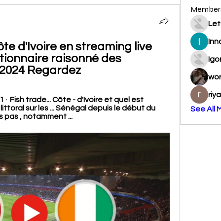
Member
Let
Inn
e d'Ivoire en streaming live 
tionnaire raisonné des 
Igo
/2024 Regardez
wo
riy
· ‎ Fish trade... Côte - d'Ivoire et quel est 
toral sur les ... Sénégal depuis le début du 
See All 
ns pas , notamment ...