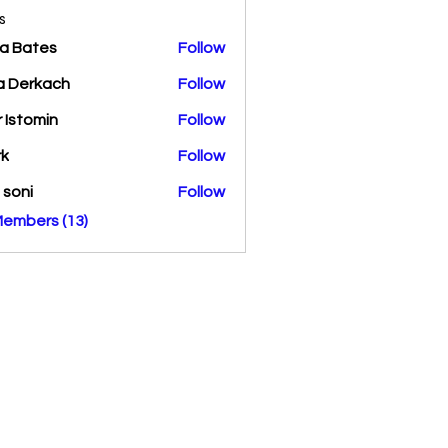
s
a Bates
Follow
a Derkach
Follow
r Istomin
Follow
rk
Follow
a soni
Follow
Members (13)