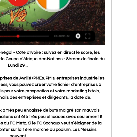
lle heure et sur quelle chaîne voir le ...

Streaming Dynamo Kiev – Porto en direct mardi 6 novembre à 20h45, 4ème match de poules dans le groupe A en Ligue des Champions. Une victoire sur la pelouse du Dynamo et 3 point supplémentaires : c’est ce qu’il manque aux Dragons pour assurer mathématiquement leur qualification pour les …

Regarder Sénégal vs Côte d'Ivoire en streaming live direct 1:08Regarder Sénégal vs Côte d'Ivoire en streaming live direct 8ème de finale CAN 2024. No views · 5 minutes agomore. Try YouTube Kids. An app ...

Maria Brito est sur Facebook. Inscrivez-vous sur Facebook pour communiquer avec Maria Brito et d’autres personnes que vous pouvez connaître. Facebook...

Le nouveau petit poucet de la Coupe de France. Club de National 2, l'AS Vitré s'est qualifié pour les quarts de finale de la Coupe de France en éliminant Lyon-Duchère (National) au bout du suspens. Mené 2 buts à 0, l'AS Vitré a réalisé un come-back retentissant ! Devant un …

[  DIRECT ] Entrainement veille de match Sénégal vs Cote d 34:34Kawtef: Serigne Cissé wakhna dé, match Sénégal vs Côte d'Ivoire bi limasi guiss « victoire dina am… ACTUBUZZ TV HD New 29K views · 19:20.

Avec France Football, suivez l'actualité; sportive du football en direct, les résultats, les classements, les transferts de foot et les infos sur l'équipe de France de football

Pour leur seconde confrontation amicale, les Brûleurs de Loups se sont imposés 6 à 1 face aux Pionniers de Chamonix. Les buts grenoblois ont été inscrits par Damien FLEURY (#10), Kyle HARDY (#47), Peter VALIER (#21), Antonin MANAVIAN (#4), Vincent KARA (#17) et Denny KEARNEY (#19).

Ce vendredi 22 février s’est jouée la 42ème journée de Synerglace Ligue Magnus. Anglet est éliminé de la course aux playoffs suite à sa défaite à Grenoble. Lyon conserve des chances de qualification en venant à bout d’Angers. Amiens s’assure le Top 4 grâce à sa victoire devant Chamonix. Rouen aligne un …

Les Français Jo-Wilfried Tsonga et Ugo Humbert, bénéficiaires l'un et l'autre d'une invitation, seront opposés pour leur entrée en lice au tournoi ATP 250 de Montpellier. Le tirage au sort de.

Jo-Wilfried Tsonga a d batailler pendant 2h22 pour venir bout d'un autre Franais, Ugo Humbert, au 1er tour du tournoi de Montpellier. Le Manceau est pass deux points de la dfaite dans la de...

Aujourd’hui, je vous propose le pronostic Lens-Le Havre dans la catégorie Pronostics Ligue 2 qui se joue le Lundi 01 Avril 2019 à 20h45. Profitons du bonus de bienvenue Zebet pour tenter de gagner euros.

Nouvelle soirée de foot en streaming avec l’équipe du FCO Dijon qui recevra sur son stade préféré à l’occasion de ce match de la 28ème journée du championnat de la Ligue 1 qui s’avère plus ouvert que prévu et que l’on pourra voir en streaming live avec la diffusion du flux vidéo sur le …

L1 : Tout ce qu’il faut savoir sur Dijon – Saint-Etienne Publié le 10 août 2019 à 08H20 - mis à jour le 10 août 2019 à 09H11 Dijon n’a remporté aucun de ses 8 matchs contre St Etienne en Ligue 1 (2 nuls, 6 défaites), c’est une des 2 équipes contre lesquelles le DFCO a le plus joué dans l’élite sans connaître la victoire (avec Paris).

Tout le match de Monaco-Rennes est sur... Fougères Fougères Sport Fougères : Retrouvez le live du match, les buts marqués, les temps forts du match de foot et les statistiques.

usld – lyon duchere : vendredi 9 novembre, 20h – stade tribut USLD : 17ème avec 12 points. 9 buts marqués / 17 buts encaissés. Lyon Duchère : 2ème avec 23 points. 19 buts marqués / 11 buts encaissés.

Ce mercredi 1er, le FC Barcelone accueille Liverpool en demi-finale aller de Ligue des Champions. Tombeurs de Manchester United au tour précédent, les Catalans vont tenter de prendre l'avantage dès le premier round face au finaliste de la saison passée.

COQUINES_CAMEROUN | Service de Mise en Relation. Vous satisfaire, c'est notre Mission . Acceuil ♥ À Propos; Album Photo; Escort Forum; Nos Services. Contact ''Filles'' Contact ''Mecs'' Contact Lesbiennes; Cougar_Pro [Femme] Hôtel ou Motel; Mes Vidéos Pro; Pénétration Anale; Pénétration Vaginale; Mes Vidéos Pro; Besoin d'Un(e) Besoin [Fille ou Femme] Besoin d'un [Garçon] Besoin d'une.

Vclub retrouvera le gagnant du match Buffles du Borgou FC (Benin)/ ASCK (Togo). A l’aller, le score était de 1-1. Exempté du tour préliminaire, Mazembe entrera en compétition en 16e de finale face à Fosa Juniors (Madagascar), tombeur (1-0/1-1) de Pamplemousses SC (Mauritanie).

Suivez le match Le Havre - Clermont sur Foot 365 le Vendredi 17 août 2018 à 20h00 : vivez en direct la 4ème journée entre passionné du football

Sénégal Côte d'Ivoire en direct regarder gratuit Art Classes il y a 7 heures — Sénégal Côte d'Ivoire en direct regarder gratuit Art Classes @ Palm Beach Athletic Wear & Yoga 29 janvier 2024 Procédure E-Visa en ligne ...

Pronostic et chaînes TV Côte d'Ivoire-Sénégal (CHAN 2022) 14 janv. 2023 — Voici comment suivre ce match à la TV et les meilleurs cotes et pronostics pour ce choc. Contents. 1 Où regarder Côte d'Ivoire-Sénégal ? 2 Côte ...

🔴 Sénégal - Côte d'Ivoire en direct : un 8e de finale de gala il y a 15 heures — Le Sénégal affronte la Côte d'Ivoire lundi à Yamoussoukro en huitième de finale de la Coupe d'Afrique des nations (CAN).

Suivez le match Genk - Slavia Prague sur Foot 365 le Jeudi 21 février 2019 à 21h00 : vivez en direct la 16èmes de finale entre passionné du football

Les pays avec les données officielles sont marqués par un astérisque. Pour les autres pays, nous utilisons les données historiques comme un point de référence et nous mettons à jour en utilisant les taux de change actuels et des informations sur l'évolution des prix de diesel mondiaux.

Ci-dessous nous vous proposons la prédiction pour le match de football Grenoble Foot 38 - Paris FC, valable pour le championnat/coupe Ligue 2, joué sur le 14/12/2018 jour.

Parcourez la rubrique vestes pour femme. Parcourez le catalogue Cache Cache. Livraisons et retours gratuits dans l'un de nos magasins partout en France. Essayez avant d'acheter avec la e-réservation !

Résultats