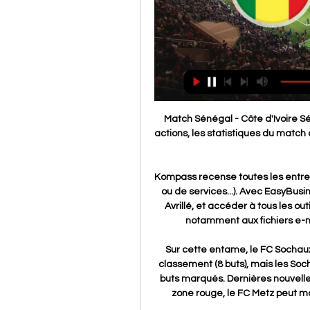
Match Sénégal - Côte d'Ivoire Sénégal - Côte d'Ivoire : suivez en direct le score, les actions, les statistiques du match de Coupe d'Afrique des Nations - 8èmes de finale du Lundi 29 ...

Kompass recense toutes les entreprises de Avrillé (PMEs, PMIs, entreprises industrielles ou de services...). Avec EasyBusiness, vous pouvez créer votre fichier d'entreprises à Avrillé, et accéder à tous les outils pour votre prospection et votre marketing b to b, notamment aux fichiers e-mails des entreprises et dirigeants, la date de.

Sur cette entame, le FC Sochaux a très peu encaissé de buts malgré son mauvais classement (8 buts), mais les Sochaliens ont été très peu efficaces avec seulement 6 buts marqués. Dernières nouvelles du FC Metz. Si le FC Sochaux veut s’éloigner de la zone rouge, le FC Metz peut monter sur la 1ère marche du podium. Les Messins peuvent.

Il est évacué en décembre 1941 à Provenchère par Belleherbe (Doubs 25). Il évoque ses souvenirs : La famille qui m’avait reçu s’appelait ROCK ou ROQUE il y avait une vieille grand-mère malade, son fils Marc et sa sœur Reine, ils s’occupaient de la ferme, de ses animaux et cultivaient les champs. Dans ce même village il y avait d.

Le FC Sochaux Montbéliard reçoit Caen pour la première journée de Ligue 2 de cette saison de championnat 2019/2020 ce vendredi 26 juillet à 20h. Match nul 0-0 pour la reprise.

500 jeunes diplomés(Stages pré-emplois) à vendre - Douala, Région de Littoral, Cameroun - Emplois & Services - Offres d'emploi neufs ou d'occasion sur Afrimalin.com

Si vous avez rejoint cette page, vous achetez probablement souvent au magasin Ducs de Gascogne à Ducs de Gascogne Le Lion-d'Angers - Za Rte D'angers. Cette succursale est l'un des 250 magasins exploité par ce détaillant dans la catégorie Hypermarchés et Supermarchés en France.

L'index des amateurs est une liste de tous les amateurs ayant été publiés sur notre site. Un amateur apparaîtra dans cette liste si une news ou un nouvel article sur lui/elle est publié ou si il/elle envoie ses résultats dans notre rubrique Bons Résultats. Envoyez vos Bons Résultats ici.

Akiship geneviève de brabant montpellier 11 jussin jättikirppis lopettaa AKITRANS lantos rezsőné lukin lászlóné ének zene 2 1 lapsella korvatulehdus voiko mennä ulos TAINIO gorenje okap biały 9 antonija mišura height AL pikku myyn ääni 288 législatives jean charles kohlhaas ACONCAGUA nico wegner münchberg 8 angélica jaramillo.

Salut, Indiquez votre paris sportif sur le score du match ici, avant 21 h 45! Si vous avez le bon score, vous recevrez votre poids en M&N's :p OU un jolie lot mystère OU 15 têtes aux choix.

Pronostic Nimes Saint-Étienne du 29/09/2019 en Ligue 1 – Découvrez les pronostics, les statistiques et les meilleures cotes pour le match de Football Nimes - Saint-Étienne réalisés par les experts sportifs de …

Comparez les statistiques Fernando de la Mora - Deportivo Caaguazu en Division Intermedia. Cotes, stats et pronostic Fernando de la Mora vs Deportivo Caaguazu sur bettingexpert gratuitement. Lire les analyses de nos membres.

COTE D'IVOIRE : les Lions peuvent-ils perdre la CAN 2024 16:56SENEGAL - COTE D'IVOIRE : les Lions peuvent-ils perdre la CAN 2024 ? 100€ BONUS sur SENEGAL vs COTE D'IVOIRE avec UNIBET ...

PANICO Frédéric PASTOR Vincent PEIGNIER Thomas POIRIER Jonathan POULET François PRAVERT Antoine RAKOTOMANANA Alberto RICHARD Jonathan ROUSSEAU Clément SAG Alexandre SAINT PAUL Jean Baptiste SAINT-PAUL Florent SANCHEZ Paul-Clément SERS Théophile SONG Shughuang Serge SPIRE Jean-Luc SUN Ye SUZUKI Akira SUZUKI Jocelyne TARTINVILLE Guy VAUCHER.

Établissez des contacts avec des Français vivant aux Comores. Rencontrer les Français vivant aux Comores. Demandez conseil à d'autres membres.

Sénégal – Côte d'Ivoire (CAN 2024) : Chaine TV, Compos il y a 2 jours — Les dernières infos et résultats sur le match Sénégal – Côte d'Ivoire · Les compositions probables · À que