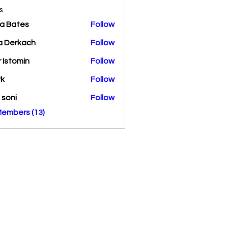
s
a Bates
Follow
a Derkach
Follow
r Istomin
Follow
rk
Follow
a soni
Follow
Members (13)