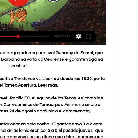
en la trayectoria del joven futbolista que tendrá que definir este caso con la justicia.

Sportivo Trinidense vs Club Libertad Sigue los marcadores en directo y los resultados de Sportivo Trinidense contra Club Libertad en Primera División Apertura en OneFootball.

Real Madrid . Barcelona . Atlético de Madrid . Athletic Bilbao . Sevilla . París S. Germain . Sporting CP . Juventus de Turín . Bayern Múnich . Inter de Milán .. Valladolid vs CD Leganés - en vivo y predicciones Valladolid vs CD Leganés. VS . How to watch Valladolid vs CD Leganés . 00:00:00. 1.

Mushuc Runa y Macará cierran la fecha 24 con empate. Los dos elencos cerraron la jornada 24 con un empate. Estadio Bellavista, en donde se jugó el último partido de la fecha. 2 Septiembre, 2019, 9:18 pm. Por: Roberth Armijos

LOS GRANDES LIRICOS DEL RENACIMIENTO ESPAÑOL: POESIA COMPLETA DE JUAN BOSCAN, GARCILASO DE LA VEGA, FRAY LUIS DE LEON, SAN JUAN DE LA CRUZ, FERNANDO DE HERRERA de VV.AA.. ENVÍO GRATIS en 1 día desde 19€. Libro nuevo o segunda mano, sinopsis, resumen y opiniones.

La Ciudad de La Plata fue planeada para ser la Capital de la Provincia después que la Ciudad de Buenos Aires fue declarada como Distrito Federal (Capital Federal de Argentina) en 1880.La Plata es también en centro político, administrativo de la Provincia.. La Plata es una ciudad con historia, arquitectura interesante, con mucha cultura y una identidad fuerte.

Transmisión de Frecuencia Cruzada para Universidad Católica vs Palestino valido por una nueva fecha del torneo nacional de transición 2017.. Transmisión de Frecuencia Cruzada para Universidad Católica vs U. de Concepción valido por una nueva fecha del torneo nacional de transición 2017.. Plaza Italia, en Santiago de Chile, es el.

Atlas · Cruz Azul · CD Guadalajara · Juárez · Santos Laguna · Club León · Monterrey · Monarcas Morelia · Necaxa · Pachuca · Puebla · Querétaro · Atlético San Luis · Tigres · Tijuana · Toluca · UNAM · Veracruz Laatst bewerkt op 14 mrt 2020, om 14:54.

Mujeres cafetaleras de la Unión de Productores Orgánicos San Isidro Siltepec, Chiapas . Naima Jazíbi Cárcamo Toalá**, Verónica. organización cafetalera de Chiapas conformada por 105 socios (56 mujeres y 49. (socias y esposas de socios) participan en toda la fase del proceso productivo del café, ya sea directa o indirectamente.

RB Leipzig eliminó al Atlético de Madrid y se enfrentará a PSG en la semifinal de la Champions League ¡Fuera del área! Tyler Adams marcó el 2-1 en favor de Leipzig ante Atlético de Madrid.

San Lorenzo de Almagro, actual tricampeón de la Liga Nacional de Básquetbol (LNB), recibirá hoy a Instituto de Córdoba en el primer juego de las finales de la temporada 2018-2019, que serán.

Funcionarios del Cuerpo de Investigaciones Científicas, Penales y Criminalísticas (CICPC), lograron recuperar tres carros, dos motos y aprehendieron a tres hombres que se encontraban solicitados por el delito de hurto de vehículos, en el municipio Libertador del Distrito Capital.

Los rivales a evitar por el Sevilla son principalmente los alemanes, Wolfsburgo y Bayer, los ingleses, Manchester United y Wolverhampton, y los italianos, Inter y Roma.

Tigo Sports Paraguay 

La biblioteca de Alejandría vuelve a la vida. FUE una de las bibliotecas más famosas de su época. Convirtió a Alejandría, la ciudad egipcia que la albergaba, en la …

EnVivo Final Copa Paraguay, Libertad vs Sportivo Trinidense 2:40:06futbolparaguayo #copaparaguay #libertad #sportivotrinidense #villarrica #parquedelguairá #conmebollibertadores #conmebolsudamericana.YouTube · Salvador Hicar - TV RADIO SPORTS · 3 dic 2023

Escucha en directo GUADALAJARA de COPE a través de la radio online. Disfruta de nuestros streamings y programas en directo. Escucha también todas nuestras emisoras locales

Sportivo Trinidense - Libertad en vivo, resultados H2H Sportivo Trinidense Libertad marcadores en directo (y ver en vivo gratis video streaming en directo) comienza el 29 ene 2024 a las 21:00 (Hora UTC) en ...

17/01/2019 17:53:41Son 118 estaciones de metro en total y sólo ocho de ellas tienen nombre de mujer. Una masiva campaña lanzó la Universidad de Chile mediante redes sociales para renombrar la estación «Hospitales» por «Dra Eloísa Díaz» en honor a la primera mujer doctora de Chile y Latinoámerica. Cabe destacar que el metro de Santiago […]

2020-4-10 · El Club León Femenil es un equipo de fútbol femenil profesional de México.Juega en la Primera División Femenil de México y tiene su sede en el Estadio León ubicado en la ciudad de León, Guanajuato.Fue fundado en mayo de 2017.

Sportivo Trinidense - Libertad en directo - Copa de Primera Eurosport es tu fuente para las últimas actualizaciones de partidos de Copa de Primera. Ponte al día sobre el Sportivo Trinidense - Libertad completo con ...

Club Sportivo Trinidense contra Club Libertad Limpeno Estadísticas Cara a Cara del Club Sportivo Trinidense vs. Club Libertad Limpeno en Campeonato Femenino. Las estadísticas incluyen Goles Marcados, ...

Equipe de Saquarema segue invicto na pré-temporada com 7 vitórias e 2 empates . Por Weliton Labarra. Foto: Breno Monsef. O Boavista segue sua invencibilidade nessa pré-temporada visando o Campeonato Carioca. Na tarde de sábado (5), o Verdão de Saquarema ficou no 1 a 1 com o Tupynambás (MG), em jogo-treino realizado no Clube da Aeronáutica, na Barra da Tijuca.

Vive el minuto a minuto de los partidos de fútbol de Universidad de Chile en vivo por medio sus canales, radio y comenta todo lo que ocurre a través del chat.. Fútbol en Vivo. Deporte Online, Deportivo: Aquí todos los partidos de fútbol de Universidad de Chile en vivo y en directo gratis aquí. Partidos de Fútbol de Universidad de.

Desde la Asociación de Mujeres Bahía Gaspar Gª Laviana os invitamos a disfrutar, el miércoles 15 de abril, de una jornada de convivencia en nuestro hogar social de la comunidad de Papaturro, en San Juan del Sur. El fotoperiodista español, Álvaro Fuente, que nos visita estos días con motivo de un trabajo documental, nos hablará…

2017-9-26 · Universidad