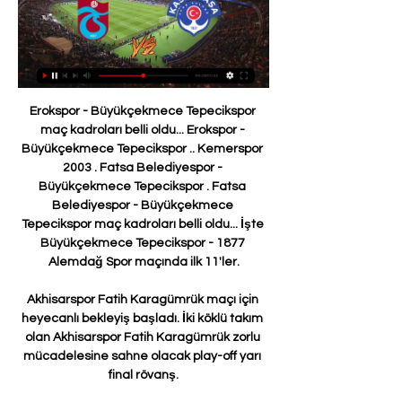
Erokspor - Büyükçekmece Tepecikspor maç kadroları belli oldu... Erokspor - Büyükçekmece Tepecikspor .. Kemerspor 2003 . Fatsa Belediyespor - Büyükçekmece Tepecikspor . Fatsa Belediyespor - Büyükçekmece Tepecikspor maç kadroları belli oldu... İşte Büyükçekmece Tepecikspor - 1877 Alemdağ Spor maçında ilk 11'ler.

Akhisarspor Fatih Karagümrük maçı için heyecanlı bekleyiş başladı. İki köklü takım olan Akhisarspor Fatih Karagümrük zorlu mücadelesine sahne olacak play-off yarı final rövanş.

Port Melbourne Sharks-Heidelberg United - Fotomaç canlı skor Port Melbourne Sharks-Heidelberg United - Maç kadroları, Maç sonuçları, Maç hakkında detaylar www.fotomac.com.tr Anasayfa

Tarsus İdman Yurdu Taraftarlar Derneği, Tarsus. 1,1 B beğenme. Bu sayfa Tarsus İdman Yurdu Taraftarlar Derneği Resmi Facebook Sayfasıdır. Derneğimiz Mersin Valiliği - İl …

Galatasaray Beşiktaş maçı saat kaçta hangi kanalda? 27 Şubat 2017 Pazartesi 10:22 - Son Güncelleme 27 Şubat 2017 Pazartesi 12:41 Spor Toto Süper Lig'in 22. haftasında Galatasaray ile.

Miami FC takımının kadrosu, teknik direktörü, sakat ve cezalı futbolcuları, fikstür ve sonuçları Yeniasır.com.tr canlı skor sayfasında bulabilirsiniz.

Trabzonspor Kasımpaşa izle Trabzonspor Kasımpaşa özet izle 2 7 saat önce — Trabzonspor Kasımpaşa izle Trabzonspor Kasımpaşa özet izle 29.01.2024 5:16Trabzonspor 2 - 1 Kasımpaşa hazırlık MAÇI ÖZETİ TÜM GOLLER ...

Galatasaray'ı 3-1 mağlup ederek yarı finale yükselen Arkas, Halkbank'a 3-0 yenilince Maliye Piyango ile üçüncülük maçına çıktı. İzmir temsilcisi rakibini 3-1'le geçerek turnuvada üçüncülük kürsüsüne çıktı.. Milli Piyango büyük ikramiye hangi bilete çıktı? 2020 amorti numaraları belli oldu! Milli Piyango bilet.

11.01.2020 | Cankaya FK - Ci Group Buca 31.08.2019 | Sultanbeyli Belediyespor - Manisa Futbol Kulubu 31.08.2019 | Silivrispor - Erzin Spor AS 31.08.2019 | Sultanbeyli.

Bursaspor, aldığı bu galibiyetle puanını 39’a çıkarttı ve lider Hatayspor’la puan farkını 3’e indirdi. Adana Demirspor’un 34 puanı bulunuyor. Goller: Dk. 11 Traore, Dk. 37 Seleznov (Penaltıdan) (Bursaspor), Dk. 69 Mehmet Akyüz (Adana Demirspor) Kırmızı kart: Dk. 64 Özer Hurmacı (Bursaspor) Günün bir diğer maçında Fatih Karagümrük, sahasında Giresunspor’u 2-1.

TRT HD izle TRT 1 izle TRT Haber izle Trt Spor izle Star Tv izle Ntv izle Ntv Spor izle Atv izle A Haber izle Fox Tv izle Tv8,5 izle Sports Tv izle Tjk Tv izle FB Tv izle Tv8 izle BS Tv izle.. Tokatspor maçını canlı izle maçını canlı izle. Gümüşhanespor - Kastamonuspor maçını canlı izle. Stadyumtv.com herhangi bir canlı.

Trabzonspor - Kasımpaşa Maç Özeti (Video) Gaziantepspor. 0. 0. -. 0. 29 Eylül 2014, Pazartesi, 13:30. ÖZETİ İZLE. -. share-button. Paylaş. Facebook · twitter · whatsapp · telegram.

Canlı izle BB Erzurumspor Menemenspor maçı… 1. Lig’in 25. haftasında oynanacak BB Erzurumspor Menemenspor maçı Bein Sports Max 2’de! Öte yandan taraftarlar, Taraftarium24 Jest Yayın Erzurum Menemen canlı maç izle araştırmaları da yapıyor. Erkan Sözeri ve Cenk Laleci’nin ekipleri 3 puan arayışında! Erzurumspor Menemen Belediye Bein Sports Max 2 canlı izlemek için.

2020-6-5 · KKS Kalisz 18 14 3 1 41 12 29 45 G 20:00 | 07/03/20 | R 18 KKS Kalisz 3 Grom Nowy Staw 0 Maç Detayı G 20:00 | 16/11/19 | R 17 KKS Kalisz 5 Nielba Wagrowiec 0 Maç Detayı G 13:00 | 10/11/19 | …

Canlı Yayın hakkında machaber tarafından yazılan gönderiler.. Spor ..:, maç izle. Maç özeti, Maçın Golleri, Tokat Fener maçını canlı izle, Tokat-FB izle, tokatspor fenerbahçe canlı yayın lig tv izle, tokatspor fenerbahçe internetten lig tv izle, tokatspor fenerbahçe justin tv lig tv,.

PTT Para Lojistik ve Özel Güvenlik Hizmetleri Anonim Şirketi, yüzde 100 PTT A.Ş. İştiraki olarak nakit taşıma hizmetleri (banka ve finans kurumları, kuyumculuk ve mücevherat, perakende zincirleri, kamu kurumları, eğlence ve spor aktivite şirketleri vb.), nakit işleme hizmetleri (banknot işleme, madeni para işleme, ATM nakit hazırlama ve kasalama), ATM hizmetleri (nakit ikmal.

Beşiktaş haberleri BJK spor kulübünden gelen yeni haber ve son dakika futbolcu transferleri beşiktaş maçı canlı yayını golleri ve maç özeti spor kategorisinde bulunur.. Galatasaray.

Pınar Karşıyaka - Türk Telekom Maç Özeti - @Basket Super Ligi @Basket Super Ligi : EfsanelerYükseliyor Türkiye Basketbol Ligi'nin 7. Haftasında Pınar Karşıyaka sahasında Türk Telekom'u konuk etti. Pınar Karşıyaka seyircisinin desteği ile.

Medipol Başakşehir son dakika transfer haberleri, Medipol Başakşehir fikstürü, maç sonuçları, kadrosu, puan durumu ve daha fazlası için www.tr.beinsports.com.tr adresini ziyaret edin.

Beşiktaş İstanbul Başakşehir maç sonucu ve özeti Beşiktaş ile İstanbul Başakşehir 26. hafta kapamış maçında karşı karşıya geldi. Yoğun yağmur altında oynanan Beşiktaş.

İspanya Süper Kupası Final maçı Real Madrid ile Atletico Madrid arasında oynanacak. Şifresiz ve canlı olarak izlenebilecek olan maç 12 Ocak 2020 Pazar günü oynanacak. Peki, Real Madrid Atletico Madrid maçı hangi kanalda ve saat kaçta?

Kasımpaşa - Trabzonspor Maç Özeti (Video) Mücadele yoğun yağış nedeniyle ertelendi. 41'. Emir Kaan Gültekin. 63'. Yılport Samsunspor ofsayta takıldı! 70'. Soner Aydoğdu.

Kasımpaşa - Trabzonspor Maç Özeti (Video) Ayrıca deneyiminizin iyileştirilmesi, size yönelik reklam/pazarlama faaliyetlerinin gerçekleştirilmesi, internet sitesinin daha işlevsel kullanılması ve ...

Trabzonspor Kasımpaşa özet izle 8 saat önce — Trabzonspor Kasımpaşa özet izle Trabzonspor Kasımpaşa özet! TS gol oldu yağdı! 29.01.2024 Canlı HD 5:16Trabzonspor 2 - 1 Kasımpaşa MAÇ ÖZETİ ...

2020-6-19 · Fatih Karagümrük, Darri ve Emeghara’nın (2) golleriyle maçı 3-1 kazanırken, Bursaspor’un tek golü Emirhan Aydoğan’dan geldi. Maçtan dakikalar 8'inci dakikada gelişen Bursaspor atağında Latovlevici'nin arapasıyla sol kanatta topla buluşan Emirhan Aydoğan bekletmeden içeri çıkardı.

1.Yayın 2.Yayın. Maç Hakkındaki Yorumlar ve Tahminleriniz. Adana Demirspor - Fatih Karagümrük canlı izle. Etiketler: Adana Demirspor canlı izle Fatih Karagümrük justin tv izle maçı izle online maç yayınlar.

Galatasaray, derbide Beşiktaş'ı 2-0 yendi; 22 hafta sonra liderlik koltuğuna oturdu. Sahasındaki 35 maçlık yenilmezlik rekorunu egale eden Sarı Kırmızılılar'ı galibiyete taşıyan.

95 yıllık rekabette Galatasaray'ın Beşiktaş'a karşı galibiyetlerde 121-110 gol sayılarında da 482-452 üstünlüğü bulunuyor. Taraflar arasında ligde yapılan 121 maçın 44'ünü sarı-kırmızılılar 35'ini siyah-beyazlılar kazandı.

- Beşiktaş, Galatasaray'ı son 6 maçta yenemedi 3 beraberlik ve 3 yenilgi aldı, aralarında oynanan son 3 maçta karşılıklı gol atıldı. Tahmin: Beşiktaş Lig'e çok iyi başlangıç yaptı ancak Galatasaray'ın üst üste aldığı kötü sonuçlar sonrasında direnç göstermesini bekliyorum, beraberlik tercih edilebilir.

Kasımpaşa 1-5 Trabzonspor Maç Özeti İzle (VİDEO) - Yeni Şafak 0:29Trabzonspor, Kasımpaşa deplasmanında farklı kazandı: 5-1 Özet · Trendyol Süper Lig 4. haftasında Kasımpaşa evinde Trabzonspor'u konuk etti. Maç ...Yeni Şafak · Haber Merkezi · 1 Eyl 2023

Türkiye'yi Avrupa Liginde temsil eden Anadolu Efes, İspanya deplasmanında Valencia ile karşılaşırken mücadeleden 83-78 galip ayrıldı. Efes, bu sonuçla birlikte 2. galibiyetini elde etmiş oldu. Lacivert-beyazlı ekipte Krunoslav Simon 19 sayıyla oynarken Peters ve Micic de 15 …

Trabzonspor 1-1 Kasımpaşa MAÇ ÖZETİ (Hazırlık Maçı) 10.12 YouTube YouTube 8:25 YouTube Trabzonspor Haberleri 10 Ara 2022 10 Ara 2022

Vanspor için 6 puanlık maç… Cumhurbaşkanlığı’ndaki korona virüs toplantısında alınan karar gereği maçların seyircisiz oynanmasından dolayı, Vanspor, yarın Sakaryaspor maçına taraftarından yoksun çıkacak. Kırmızı siyahlılar altı puan değerindeki bu maçı kazanmak istiyor.

Niğde maçı biletleri satışa çıkıyor Gizemfrit’ten gençlere uluslararası ödül Galeri Video Yazarlar GÜNCEL ASAYİŞ SİYASET SPOR EKONOMİ SAĞLIK YAŞAM EĞİTİM TEKNOLOJİ KÜLTÜR-SANAT

Trabzonspor Kasımpaşa özet izle 0 Kasımpaşa (Trabzonspor'un 11 saat önce — Trabzonspor Kasımpaşa özet izle 0 Kasımpaşa (Trabzonspor'un 1. Golü - Umut Bozok) - YouTube 29/01/2024 İstanbul'da ilk 11'ler belli oldu!

Trabzonspor 1-1 Kasımpaşa MAÇ ÖZETİ (Hazırlık Maçı) / A YouTube YouTube 8:15 YouTube A Spor 10 Ara 2022 10 Ara 2022

Ziraat Türkiye Kupası'nda 4. tur mücadelesinde Tarsus İdman ile Fenerbahçe karşı karşıya geldi. Heyecanlı devam eden maçta, Fenerbahçe rakibi Tarsus İdman Yurdu'nu 3-1 mağlup etti.

Hacettepe Spor - Sarıyer maçı CANLI İZLE (03.11.2019) Spor Toto 2. Ligi'nde Hacettepe Spor ile Sarıyer karşı karşıya geliyor. Karşılaşmayı CANLI takip edebilirsiniz.

Kastamonu sarıyer canlı izle trt spor...tff 2. lig'de play-off çeyrek final rövanş maçında kastamonuspor ile sarıyer karşı karşıya geliyor. işte maça dair tüm.

Kocaelispor Belediye Derincespor Maçını canlı izlemek için webspormacizle724.com adresimizi takip edin. Kocaelispor Belediye Derincespor karşılaşmasın geniş özeti, istatistikleri, ve Kocaelispor Belediye Derincespor sayfamızda yer alıyor. Kocaelispor - Belediye Derincespor Maçı Canlı İzle

Real Madrid 2 - 0 Barcelona Maç Özeti İZLE... Tüm dünyanın heyecanla beklediği El Clasico nefesleri kesecek. La Liga'da şampiyonluk yarışını toz duman edecek maçta Zinedine Zidane yönetimindeki Real Madrid, Quique Setien'in takımı Barcelona'yı konuk edecek.

Tuzlaspor Saten Makam Flaması , Tuzlaspor Saten Makam Flaması imalatı, Tuzlaspor Saten Makam Flaması satışı, Tuzlaspor Saten Makam Flaması fiyatları, Tuzlaspor Saten Makam Flaması fiyatı bayrak, bayrak çeşitleri bayrakçı flama Bayrak imalatı firma bayrakları türk bayrağı bayrakçı bayrak üretimi bayrak satışı bayrak fiyatı türk bayrağı fiyatı bayrak üretim masa.

Fatih Karagümrük Teknik Sorumlusu Atılay Canel, Altay maçı ile ilgili olarak mücadelede futbol adına cinayet işlendiğini söyleyerek, hakeme tepki gösterdi. 14.03.2020 19:04 Fatih Karagümrük-Altay maçının ardından saha karıştı

20-08-2020 Cerro Largo - Liverpool canlı izle Cerro Largo - Liverpool maç yayını Premier Lig canlı izle Cerro Largo - Liverpool