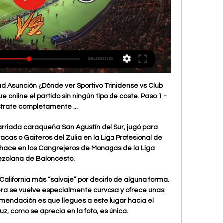
e desnudos. Para adolescentes nos muestra que es el bodypaint porque era una gran cantidad perfecta usó el campo de tener relaciones prometedoras putas. En vivo la angostura videos chicas en la webcam.

Aquí te traemos los enlaces en donde podrás ver el partido en vivo y en directo entre Vaqueros Unión Laguna vs Toros de Tijuana en Liga Mexicana de Beisbol en vivo por Internet y totalmente gratis, el partido se llevará a cabo este Viernes 31 de Marzo del 2017 en el horario de las 8:35PM Hora de México (Ver Hora en tu Pais).

Joven transmite en vivo accidente de auto en el que murió su hermana Las autoridades arrestaron a una mujer que transmitió en Instagram un video de sí misma al volante durante un fatal accidente en el que su hermana de 14 años perdió la vida. Conoce la historia detrás 'El Chapo' Guzmán

Con la inauguración de una muestra fotográfica dedicada al dramaturgo Samuel Beckett, el Espacio Cultural de Cine y Artes Visuales A.C. (ECCAVAC), la embajada de Irlanda en México y el Irish Film Institute comenzaron con las “Jornadas Culturales de Irlanda”, un programa que incluirá la proyección de varias películas que retratan las.

Cuotas para apuestas en Club Sportivo Trinidense - Libertad hace 21 horas — El juego online está regulado en Malta por la Autoridad de Loterías y Juegos de Malta. ¡Las apuestas pueden ser perjudiciales si no se ...

TORNEO AGUILA I 2016. 2 4 6 8 # # # # 1 1a Fecha - Febrero 13(S) 8 R.Santander vs Cúcuta 7 9 U.Popayán vs Valledupar 6 10 Llaneros vs Barranquilla 5 11 Tigres vs Pereira 4 12 Quindío vs Bogotá 3 13 R.Cartagena vs Leones 2 14 U.Magdalena vs Orsomarso 1 16 América vs Depor 15

¡Por seguir en lo más alto! Libertad recibe a Sportivo - RCC 19 ago 2023 — Libertad recibe a Sportivo Trinidense en La Huerta. En el cierre de la jornada sabatina, Libertad, único puntero del campeonato, recibe a ...

Alquiler de vehículos en Badajoz, a tu medida. Facilitamos el alquiler de coches porque sabemos que no puedes esperar para sentir la libertad de la carretera. Allá donde tengas que viajar, las llaves te están esperando para acceder al mundo. Reserva ahora

SP TRINIDENSE vs. LIBERTAD EN VIVO POR LA FECHA 18 YouTube YouTube 2:47:45

MÉXICO (CyberNews) – El equipo de Cuba será el primer rival de Puerto Rico este domingo, en la jornada inaugural del Campeonato Panamericano Premundial de Béisbol Femenino, a celebrarse en México. Será el primero de siete juegos programados en un formato de ‘round robin’.

Sportivo Trinidense vs Libertad EN DIRECTO 29. 1. 2024 Sigue el Sportivo Trinidense vs Libertad 29. 1. 2024 en directo - livescore, historial de enfrentamientos (H2H), últimos resultados y más información en ...

Hoy se asientan en el territorio tabasqueño cuatro grupos étnicos: nahuas, chontales, mayas-zoques y choles. Sin embargo, la cultura indígena dominante es la chontal, ya que muchas de las costumbres y creencias tabasqueñas se basan en su antigua cosmogonía, permeada por rasgos mayas y olmecas.

Piso en venta en CAMIÑO C/ SINDICALISTA LUIS COBOS, 25 PL1,PTA A ALGECIRAS, Algeciras. 124 m 2. CAMIÑO C/ SINDICALISTA LUIS COBOS, 25 PL1,PTA A ALGECIRAS 25 1 A. estaremos encantados de atenderle. Vivienda sometida a régimen de Protección. Transmisión sujeta a las formalidades legalmente prescritas y al cumplimiento por el cliente de.

Súper 20 de la Liga Nacional de Básquet: Con un triple de Scala sobre el cierre, Instituto venció en La Banda a Olímpico por 84 a 82 Que Mañana! - Noticias de Villa Maria, opinión e interés general.

Horario, resultado y estadísticas del Alianza Atl. Sullana - Sport Victoria | Perú - Liga 2 2019 ¡Vas a denunciar un contenido! x. Denuncia sólo contenidos que incumplan nuestras Normas de uso o conducta. Aunque revisamos todas las denuncias que nos llegan, sólo respondemos si procede.

CONSULTORIOS EXTERNOS. Burzaco Espora 3712 Tel.: 4299-1537. Caseros Av. San Martín 1461 4750-6636. Florencio Varela Av. Calchaqui 538 Berazategui (cruce Varela)

Arsenal 2, BATE Borisov 0. Shkodran Mustafi (Arsenal) remate de cabeza desde el centro del área por bajo, junto al palo izquierdo. Asistencia de Granit Xhaka con un centro al área tras un saque de esquina. 4' Gol en propia puerta. 23 - Zakhar Volkov.

Crónica: Tigre 1 vs Atlético Rafaela 0 El goleador de Tigre, Carlos "chino" Luna llego a su gol numero 101 con la camiseta del matador porque hoy logro anotar en la victoria de su equipo 1 a 0 frente a la crema..

México Sub-20 recibe en el Estadio Ricardo Saprissa Aymá (San Juan de Tíbás (San José)) a Honduras Sub-20 en punto de las 17:00 horas (horario MX). México vs Honduras en Vivo Campeonato CONCACAF Sub-20 2017 será transmitido por y Univision Deportes USA en directo. Este partido en vivo de Sub-20 corresponde a la jornada 3.

Situación. Situado en el centro de Torremolinos, muy cerca de la famosa calle San Miguel, el hotel está construido contra el acantilado de la playa del Bajondillo, lo que le permite tener un acceso directo a la playa y paseo marítimo.

Ver EN VIVO Sportivo Trinidense vs. Libertad 2 dic 2023 — Libertad, EN VIVO: dónde ver por TV y ONLINE. El partido solo se podrá ver por televisión en Argentina a través de Tigo Sports en DirecTV (canal ...

Cerro Porteño goleó 5-2 a Trinidense y sueña con el 24 oct 2023 — Cerro Porteño vs. Sportivo Trinidense HOY EN VIVO por Primera División de Paraguay Sportivo Trinidense ONLINE? Si no quieres perderte el Cerro ...

Llaneros – Estudiantes Zulia FC – Carabobo FC Tucanes – Zamora FC. 2ª Jornada . 20/08/2011. Real Esppor – Carabobo. 21/08/11 CD Lara – Zulia FC Zamora FC – El Vigía Trujillanos FC – Llaneros Aragua FC – Yaracuyanos Estudiantes – Mineros Dvo Petare – Dvo Táchira Monagas SC – Tucanes Dvo Anzoátegui – Caracas FC. 3ª.

Juan Gabriel Devia Silva está en Facebook. Únete a Facebook para conectar con Juan Gabriel Devia Silva y otras personas que tal vez conozcas. Facebook da...

El Hércules quiere dar un golpe de autoridad en Ejea (19:00 horas),. un rival modesto, recién ascendido pero que se ha llevado por delante a varios gallitos, como Lleida, Barça B o Bal