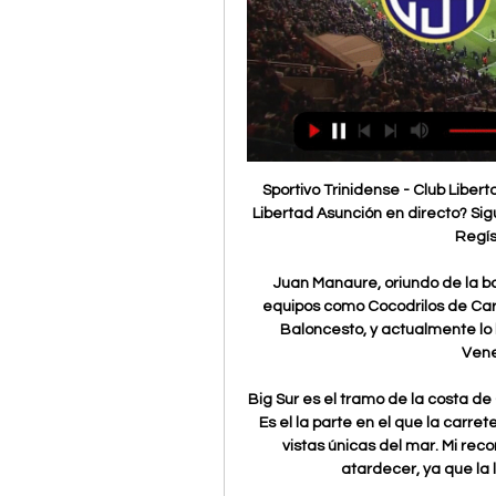
Sportivo Trinidense - Club Libertad Asunción ¿Dónde ver Sportivo Trinidense vs Club Libertad Asunción en directo? Sigue online el partido sin ningún tipo de coste. Paso 1 - Regístrate completamente ...

Juan Manaure, oriundo de la barriada caraqueña San Agustín del Sur, jugó para equipos como Cocodrilos de Caracas o Gaiteros del Zulia en la Liga Profesional de Baloncesto, y actualmente lo hace en los Cangrejeros de Monagas de la Liga Venezolana de Baloncesto.

Big Sur es el tramo de la costa de California más “salvaje” por decirlo de alguna forma. Es el la parte en el que la carretera se vuelve especialmente curvosa y ofrece unas vistas únicas del mar. Mi recomendación es que llegues a este lugar hacia el atardecer, ya que la luz, como se aprecia en la foto, es única.

Encuentre vuelos económicos de EspañaA Canadá. ¡Ahorre tiempo y dinero en sus billetes con Air Transat! Al continuar navegando por este sitio, acepta las cookies que se utilizan, por ejemplo, para mejorar su experiencia de navegación y personalizar el contenido del sitio web.

Miguel Ángel Santoro - Independiente de Avellaneda . Visitar. Descubre ideas sobre. Club Atletico Independiente de Avellaneda. Aldosivi Atletico Tucuman Boca Juniors Talleres De Cordoba San Miguel De Tucuman Independiente De Avellaneda Vicente Calderon Goleadores Campeones.

Transmisión en vivo, PSV vs Atlético de Madrid hoy 2:30 p.m.. Alianza 1-1 Universitario | Resumen jornada 14 de la LPF. Panamá se mantiene en la lucha por llegar al Mundial de Catar 2022.. José Murillo III con declaraciones luego de la victoria de Panamá Metro.

Cerro Porteño, Guaraní, Libertad, Nacional, Olimpia, Sol de América,. [17] es la encargada de la transmisión de los partidos del campeonato paraguayo de fútbol desde 1999. [18] Emitió en vivo hasta cuatro juegos por jornada a través del canal por cable Unicanal de Cablevisión,.

¿Cómo y dónde ver Sportivo Trinidense | QUANSHOTIT Group hace 12 horas — Cómo y dónde ver Sportivo Trinidense - Libertad online Sportivo Trinidense vs Libertad EN VIVO 29. 1. 2024 | Fútbol 29/01/2024 En Vivo Ver ...

19/5/2019: torneo 1ª “c” 2018/2019, sportivo italiano 0-ferrocarril midland 2. perdiÓ otra vez y para clasificar depende de sportivo barracas…

Siguiendo instrucciones del gobernador Rodolfo Marco Torres, la secretaria de Gobierno de Aragua, Mary Romero de Sequera, realizó una inspección a los trabajos que se llevan a cabo en el Muelle Pesquero en el sector La Boca del Municipio Costa de Oro.

Sigue la cobertura en vivo del partido Ecuador Sub 17 vs Australia Sub 17 en 2019 U17 World Cup, Fase de grupos. Sigue la cobertura en vivo del partido Ecuador Sub 17 vs Australia Sub 17 en 2019 U17 World Cup, Fase de grupos. Ir a la navegación < > Menu ESPN.

Resultados Liga Femenina 2019 en vivo en Resultados.com: livescore, marcadores, resultados en vivo. Tabla de clasificación Liga Femenina 2019 y estadísticas de los partidos.

Somos una empresa que se dedica a la transformación e instalación de aluminio y vidrio, ventanas y puertas en general de residencias y locales comerciales en para todo Costa Rica. Adicionalmente somos importadores directos de toda la variedad de cerámicas que el mercardo nacional requiere.

Libertad vs. Sportivo Trinidense, EN VIVO: dónde ver 13 may 2023 — El partido solo se podrá ver por televisión en Argentina a través de Tigo Sports en DirecTV (canal 634 SD). A su vez, estará disponible en vivo ...

Comentario completo del partido Deportivo Pasto vs. Once Caldas. Comentario completo del partido Deportivo Pasto vs. Once Caldas. Ir a la navegación < >.

2:43 pm: Chile se suma a reconocimiento de Juan Guaidó como presidente de Venezuela. El mandatario de Chile, Sebastián Piñera, respaldó a Juan Guaidó como presidente encargado de Venezuela, después de que varios países de la región también hicieran lo mismo este miércoles.

Vivo la angostura videos chicas en la webcam campamento d