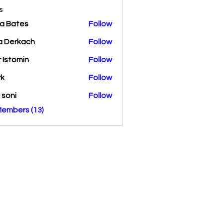
s
a Bates
Follow
a Derkach
Follow
r Istomin
Follow
rk
Follow
a soni
Follow
Members (13)