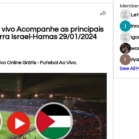
Member
Let
Inn
 vivo Acompanhe as principais 
rra Israel-Hamas 29/01/2024 
Igo
wo
riy
ivo Online Grátis - Futebol Ao Vivo.
See All 