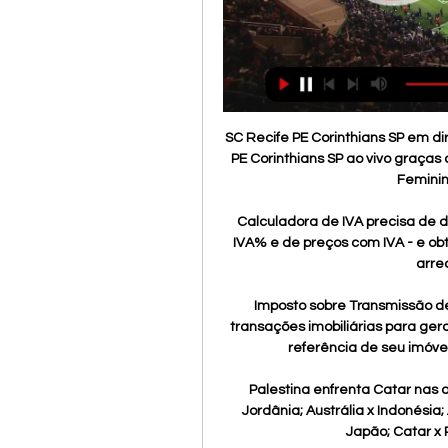
SC Recife PE Corinthians SP em directo: descubra e siga o resultado do jogo SC Recife PE Corinthians SP ao vivo graças ao nosso livescore. Jogo de Campeonato Brasileiro, Feminino jogado a 11/04/19 18:00

Calculadora de IVA precisa de dois valores. Você pode por exemplo, preencher de IVA% e de preços com IVA - e obter o preço sem IVA como resultado. Os valores são arredondados (dois dígitos).

Imposto sobre Transmissão de Bens Imóveis (ITBI) Preencha a declaração de transações imobiliárias para gerar o DAMPS relativo ao ITBI, consulte o valor venal de referência de seu imóvel e leia outras orientações sobre o imposto.

Palestina enfrenta Catar nas oitavas-de-final da Copa da há 3 dias — Iraque x Jordânia; Austrália x Indonésia; Arábia Saudita x Coreia do Sul; Irã x Síria; Barém x Japão; Catar x Palestina; Uzbequistão x Tailândia.

Cotas de Apostas em Catar x Palestina há 11 horas — Aposte em Catar x Palestina em AFC - Copa da Ásia, todas as melhores cotas de apostas em Catar x Palestina aqui no PokerStars Sports.

Consulta gratuita de fretes a 50km de Porto Ferreira/SP no maior site de divulgação de cargas do Brasil, possibilitando que motoristas autônomos encontrem cargas para transportar a partir do aplicativo de fretes: Fretebras Checkin, disponível no Google Play.

Mais de 1.904 imóveis à venda em Ponte Preta, São Paulo. Acesse as melhores ofertas de imóveis à venda por imobiliárias e proprietários em Ponte Preta. Fechar Comprar Alugar Imóveis Novos ; Anunciar. Vila Nova São Jos.

Servem lfv e interesses próprios $$$.Ser conectado com o grande SLB abre muitas portas e ajuda muito.Já para não falar de outras coisas. Fazem parte do que muitos Benfiquistas denominaram por departamento de propaganda Vierano, neste caso nos meios de comunicação social.

Tópico na comunidade "Vasco da Gama. Você não está conectado. Conecte-se ou registre-se. Fórum do Vasco da Gama » Multimídia » Reportagens em Geral » Golaços históricos. Golaços históricos. Mensagem. Viola vs. Cruzeiro Vivinho vs. Lusa. 2 Re:.

Placar Ao Vivo . Times Campeonatos Meu. 2ª Divisao 11ª Rodada União Barbarense 2 x 1 Encerrado. Jaguariúna 08/06 - 16h00 Antônio Lins Ribeiro Guimarães Santa Bárbara d'Oeste (SP) Notícias Lances Ficha Técnica Fim de jogo! Vitória do União Barbarense.

Catar X Palestina - Ao VIvo | Futebol Grátis HD Assitir Catar X Palestina - Ao Vivo Online Grátis - Futebol Ao Vivo.

A Ponte Preta contratou na manhã desta segunda-feira mais um reforço para o Campeonato Brasileiro.. Rio Preto-SP. São Bernardo-SP Penapolense-SP.

Magnifico condomínio privado localizado em frente ao mar e à marina de Olhão.. Moradia tradicional Olhanense, situada no coração do Bairro da Barreta,. Depois de se instalar, pode andar por todo o lado. Viva na cidade histórica de Olhão. Restau... 289983147 289983147 Contactar Guardar Descartar.

Ao Vivo. Rádio Magnus; Calendário; Notícias; Notícia. Magnus Futsal Sub-20 estreia em casa pelo Campeonato Metropolitano. 04/04/2017. A equipe sub-20 do Magnus Futsal, formada este ano após uma série de avaliações,. AABB, CA Taboão da Serra, ADC São Bernardo, CA Guarulhense, Juventude Armênia e EC Hortolândia Futsal.

2019 - Ano da Oração . Amo o Senhor, porque Ele ouve a minha voz e as minhas orações. Porque Ele se inclina para ouvir, orarei enquanto viver Salmo 116.1-2

A Coleção Estudos Cariocas é uma publicação virtual de estudos e pesquisas sobre o Município do Rio de Janeiro, abrigada no portal de informações do Instituto Municipal Pereira Passos da Secretaria Extraordinária de Desenvolvimento da Prefeitura do Rio de Janeiro (IPP) : www.armazemdedados.rio.rj.gov.br.

Palestina Quando a partida começar, você poderá acompanhar o placar ao vivo do Qatar vs Palestine, a classificação, as estatísticas da partida e os resultados ao vivo ...

O baiano Bell Marques e o cearense Wesley Safadão são duas das grandes atrações do Bacabal Folia 2018. (fotos divulgação) O Bacabal Folia 2018, a maior micareta do Mara