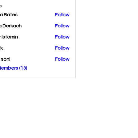
s
a Bates
Follow
a Derkach
Follow
r Istomin
Follow
rk
Follow
a soni
Follow
Members (13)