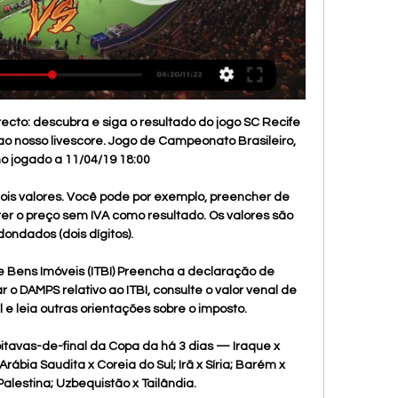
nhão, lança hoje sua programação de vendas na cidade sede, com a abertura da Central da Folia, e em São Luís, Teresina, Caxias e Santa Inês.

A Biblioteca tem um acervo com três mil volumes: dois mil títulos de livros, 450 fitas de vídeos, 37 periódicos nacionais, 50 CD-ROMs. Computadores conectados à internet, impressora e scanner propiciam aos clientes a realização de pesquisas e trabalhos.

Futebol no JC: Qatar x Palestina | Copa da Ásia - YouTube YouTube YouTube YouTube JC Esportes há 23 horas há 23 horas

O Plano Plurianual — PPA que se apresenta a seguir em obediência ao artigo 174, §1°, da Constituição do Estado, estabelece os programas do Executivo estadual e dos demais Poderes para o período 2004-2007 com seus respectivos objetivos, indicadores, custos e metas para as despesas de capital, e outras delas decorrentes, bem como para.

AO VIVO – Palmeiras x Cruzeiro – 14/09/2019 – Brasileirão Inscreva-se no canal: https://bit.ly/2S5Q0sP _____ FUTEBOL É NA REDE CONTÍNUA. A PODEROSA DO YOUTUBE. A MELHOR COBERTURA você encontra aqui na Rede Contínua! CHEGA MAIS! Vem com a gente! Transmissão AO VIVO e DIRETO do Allianz Parque! Vem com a gente na melhor e mais…

Assista Catar U23 x Palestina U23 22/09/2023 - Futebol Destaques e transmissões ao vivo da partida de futebol Ásia Games 2022 entre Catar U23 e Palestina U23. O melhor lugar para assistir ao jogo de 22/09/2023 ...

As tenistas do Brasil conquistaram mais uma vitória no Zonal Americano I da Fed Cup, a versão feminina da Copa Davis. A equipe comandada pela capitã Roberta Burzagli derrotou Porto Rico por 2 a 1, nesta quinta-feira (07.02), no saibro do Club Campestre, em Medellín, na Colômbia.

O Brasil se recuperou após a derrota na semifinal para o Canadá e massacrou a seleção de Porto Rico por 95 a 66, na noite deste domingo. As donas da casa começaram bem a partida, mas se perderam no fim do primeiro quarto e acabou derrotada, mesmo com o apoio da torcida.

Inter e São Paulo são os outros semifinalistas da competição sub-20. O Avaí, que derrotou o Corinthians, pega o Flamengo na Arena Barueri, “casa flamenguista” na Copa São Paulo júnior de 2018, a Copinha, em 19 de janeiro, sexta-feira. O vencedor já será semifinalista. A competição é disputada em sete fases.

Av. das Américas, nº 2.678, casa 49 – Barra da Tijuca – Condomínio Jardim Nova Barra – Rio de Janeiro/RJ. O imóvel apresenta pequena área, com jardim e uma piscina diminuta, com churrasqueira e pia em alvenaria e sauna; Há garagem coberta para um veículo; No andar térreo, uma sala em L, lavabo, um quarto, uma dispensa debaixo da.

O GRES Acadêmicos da Rocinha nasceu da fusão de três blocos carnavalescos no final dos anos 80 e teve rápida ascensão no carnaval carioca, sendo campeã nos três primeiros anos. Além do desfile no Sambódromo a escola arrasta uma multidão pela orla de São Conrado .

Brasil x Porto Rico. Acompanhe em Tempo Real a estreia da seleção brasileira na Copa América de Basquete. O torneio é disputado em Caracas, na Venezuela. Esconder vídeo. vídeos. fotos. acompanhe… mais antigas. Voltar ao topo. todos os vídeos . Ver todos. Todos.

Transmissão ao vivo. O jogo entre Flamengo x Vasco terá transmissão, ao vivo, no sinal fechado da TV brasileira. A partida será transmitida ao vivo pelo Canal Premiere (para todo Brasil) e para quem optar por assistir o jogo via internet, basta acessar o Premiere Play, disponível para todos os assinantes do canal.

O tempo de ação varia de acordo com o tipo de autoclave: gravitacional (evacuação do ar por gravidade) e pré-vácuo (evacuação mecânica do ar), nesta o tempo é menor. É fundamental respeitar o tempo de retirada da carga para evitar a condensação do vapor. Vantagens: ausência de resíduos, maior segurança e maior economia.

Prepare-se para viver pequenas histórias com estes grandes heróis do Disney Junior.. Criciúma x Vitória ao vivo, onde assistir, como assistir,. sport x cuiaba,sport e cuiaba,sport ao vivo,cuiaba ao vivo,sport... MC FOLHA DO RECIFE ll liked a video 3 days ago

Página Principal > Brasil > São Paulo, SP > Academias > Hora do Show do Timão . Hora do Show do Timão . Academias nas proximidades. Nutricionista Fernando Rocker Avenida Paulista, 326 sala 32 . Thielle Felix • Empreendedora Avenida Paulista, 575 . Elas Pedem Pra Multiplicar Av. Paulista .

Com este resultado, o Internacional foi aos 39 pontos ficando na 6ª colocação, o Santos chegou aos 48 pontos, e se mantém em 3º. Na próxima rodada, o Colorado enfrenta o Avaí fora de casa, enquanto o Peixe joga em casa diante do Ceará.

Botafogo tem novo patrocinador oficial no uniforme. Marca será estampada nos ombros da camisa de jogo; Estreitar os laços Botafogo sedia evento que marca o 45º aniversário das relações diplomáticas entre China e Brasil; Nota Oficial - Voleibol Em racionalização financeira, Clube comunica que não disputará Estadual e a Superliga

Carlos Padeiro e Danilo Lavieri* Do UOL, em São Paulo Gilson Kleina é o novo técnico do Palmeiras. Após uma reunião nesta quarta-feira, o treinador acertou a sua saída da Ponte Preta e seguiu para Itu, onde o time da capital está concentrado para o duelo de sábado contra o Figueirense, às 18h30.

Resultado Eslovénia x Escócia ao vivo, em directo, Eliminatórias Europa, Outubro 08 2017. Desligar o Som.. PT PT Mudar. Se a transmissão do jogo não se encontrar disponível, o resultado será atualizado assim que a partida terminar.

Visualize o perfil de Ingrid Costa no LinkedIn, a maior comunidade profissional do mundo. A formação acadêmica de Ingrid está listada no seu perfil. Visualize o perfil completo no LinkedIn e descubra as conexões de Ingrid e as vagas em empresas similares.

Juniores A CAR Paulo Pinto-Sanjoanense 47-70 Ovarense-Gafanha 75-56 Oliveirense-Galitos 65-76 Sangalhos-Brandoense 72-59 Próxima jornada (hoje e amanhã*) Sanjoanense-Ovarense, Galitos-Sangalhos, Gafanha-Oliveirense e Brandoense-CAR P. Pinto*. Juniores B Grupo Nacional Ovarense-Brandoense 76-41 Galitos-Anadia 65-64 Illiabum.

Internacional 0 x 0 Santos - Campeonato 