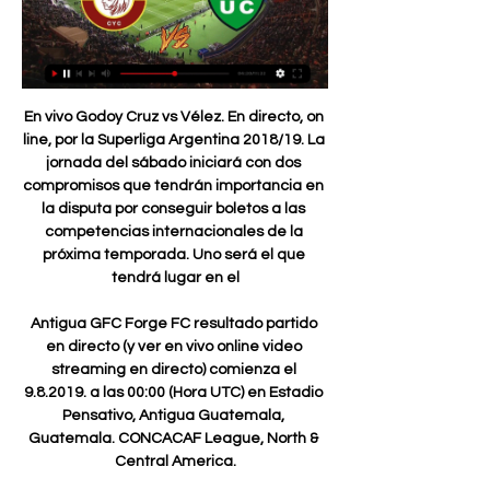
En vivo Godoy Cruz vs Vélez. En directo, on line, por la Superliga Argentina 2018/19. La jornada del sábado iniciará con dos compromisos que tendrán importancia en la disputa por conseguir boletos a las competencias internacionales de la próxima temporada. Uno será el que tendrá lugar en el

Antigua GFC Forge FC resultado partido en directo (y ver en vivo online video streaming en directo) comienza el 9.8.2019. a las 00:00 (Hora UTC) en Estadio Pensativo, Antigua Guatemala, Guatemala. CONCACAF League, North & Central America.

Campeonato de Venezuela. Segunda división 螺 Fútbol en directo ⭐ Resultados de Fútbol ⚽ Juegos de Fútbol ⚡ Clasificación y Estadística ⭐ Resultados de Fútbol hoy azscore.es

En el partido que marcó su presentación en la Copa de la Superliga, River fue de mayor a menor y se llevó un empate 1-1 de su visita a Aldosivi. «El Millonario» estuvo en ventaja pero no supo sostenerla y la serie de octavos de final se definirá el próximo viernes en la revancha que se disputará en el …

“A Dios le gusta Tampico” En el sofá de la cafetería de Ciudad Madero, Juan Carlos Ramón López Díaz, presidente de la Asociación de Investigación Científica OVNI de Tampico, me dice que cierre los ojos y mantenga la mente tranquila. La última vez que un huracán que enfilaba hacia la zona de Tampico se desvió fue en 2013.

Godoy Cruz ganó en Paraguay y Atlético Tucumán perdió en Bolivia El Tomba venció a Libertad por 2 a 1, mientras que los tucumanos cayeron por el mismo resultado ante Wilstermann.

Colombia propuso a Brasil, Bolivia, Ecuador y Perú realizar un proyecto regional de prevención frente a la catástrofe ambiental que se genera en la Amazonía por varios incendios Colombia, Chile y Venezuela ofrecen ayuda a Brasil ante incendios …

Newell's terminó con el sueño de Talleres. Newell´s bajó a Talleres de la lucha por el título. (Foto Club Atlético Newell´s Old Boys). Newell's Old Boys venció 2 a 1 a Talleres, de Córdoba, en un buen partido jugado en el Estadio Coloso Bielsa del Parque Independencia de Rosario,.

Ecuador vs. Argentina EN VIVO 10/10/2017 Eliminatorias Rusia 2018. Selección de fútbol de Argentina. Ecuador. Informe. Explorar más vídeos. Reproduciendo siguiente. 7:55 (Relato Emocionante) Argentina 0 vs Ecuador 2 (La red Ecuador) Eliminatorias Rusia 2018. La Gabyta. 3:56.

El hotel Reserva del Higuerón, patrocinador de los equipos de base de ambas entidades, acogió este viernes el acto de presentación de estos dos clubes hermanos de la Costa del Sol. Las chicas del Fuengirola El Coto y los chicos del Club Balonmano Mijas, han ido apareciendo en escena hasta completar una gran fotografía de […]

Unión Comercio - Chankas CYC Chankas CYC - Unión Comercio | 29/01/2024 | Liga 1 Betsson | Perú | Fútbol | ⭐ Mejores Cuotas de Apuestas ⚡ Resultados en vivo ✔️ Estadísticas ...

Father's Day Luncheon Pictures hace 12 horas — (DEPORTE!))) En Vivo Chankas CYC Unión Comercio vea el minuto a minuto ((hoy#)) En directo Alianza Universidad - Chankas CYC en 29 enero ...

Con respecto al encuentro clave del próximo lunes contra Belgrano en Córdoba, Galmarini combinó cautela con confianza: "Será un partido duro y complicado. Es un rival al que es complicado agarrarlo mal parado. Pero debemos preocuparnos por nosotros y mantener esta …

Este jueves se disputarán dos compromisos en Atyrá, correspondientes a los dieciseisavos de final de la Copa Paraguay. La jornada arrancará poco después del mediodía.

Pronóstico Los Chankas CYC Unión Comercio - Liga 1 hace 2 días — Pronóstico Los Chankas CYC VS Unión Comercio del 29/01/24. Predicionnes y estadísticas del partido de Liga 1 Perú de nuestros expertos en ...

Partidos Femeninos: apuestas y momios en vivo en Caliente.mx. Deportes En Vivo + Streaming Casino Casino En Vivo Slots Bingo CONTACT. Contáctenos. Caliente está ahí las 24 horas del día, todos los días del año para ayudarte. Si tienes. Dynamo Puerto FC vs UCV FC

El Real Zaragoza cumple 86 años de historia y queremos celebrarlo con todos los zaragocistas. Juega al #DesafíoRZ con QUESTIUM y gana camisetas, balones y bufandas firmadas por los jugadores del Real Zaragoza…

Crucero del Norte venció por 1 a 0 a Unión en Sunchales con gol de Francisco De Souza (44' PT); en Villa Ramallo, Douglas Haig hizo lo propio ante Defensores de Belgrano. Lionel Monzón (26' PT), en contra, se encargó de otorgarle el triunfo al equipo visitante.

Club Deportivo Los Chankas - CYC ¡NACIÓN CHANKA! 'Guerreros', ya salieron a la venta las entradas para nuestra primera fecha frente a Unión Comercio 🎟️ ¡Cómprenlas ahora por PassLine! 🏟️

Vinícius and Rodrygo signed up in Real Madrid Castilla squad Aprovechando que Takefusa Kubo tiene 18 años fue inscrito con el Juvenil A para poder estar disponible tanto para el Castilla de Raúl , como para el plantel de Zinedine Zidane , aún con demasiados pasajeros teniendo en …

Venezuela: Maduro anuncia regreso del oficialismo a Congreso.. Costa de Marfil avanzó también en la jornada, al golear 4-1 a Namibia, y aseguró el segundo lugar del Grupo D, detrás de Marruecos. Los marfileños se hicieron del boleto a la siguiente etapa al conseguir este triunfo en la última fecha.

★ Clinica Privada Velez Sarsfield ★ del valle iberlucea 2931, Lanús, Provincia de Buenos Aires, 1142411417 ★ Centros Medicos, Doctores Volver inicio de Página Redes y Localidades ACLINOR: T.E. 03525-422570 / 420113. Jesús María, Colonia Caroya,Villa del.

Un racimo de seis carreras en el quinto acto, permitió que los Bravos de León se llevaran el triunfo por pizarra de 10-7 sobre los Pericos de Puebla, destacando el bateo de Donald Lutz y Miguel Torrero al fabricar cuatro carreras de manera combinada, con esto la serie está empatada a un juego por bando.

Mingo Makes It Potte Group hace 12 horas — Chankas. Union Comercio. 106 días. Comerciantes FC. No se encontraron coincidencias. Información. Sobre el partido hoy Siria - Australia ...

Con un nivel de acuerdo que llega hoy al 75% de los grupos de negociación en los Consejos de Salarios, el gobierno presentará a mediados de mes una evaluación final y definirá en qué sectores votará para destrabar las tratativas porque entiende que ha sido suficiente el tiempo de discusión, adelantó a El País el ministro de Trabajo y.

En el arranque de la jornada 36, Riestra logrará el ascenso a la B Nacional si este viernes cosecha los tres puntos frente a Defensores Unidos. Si empata o pierde, deberá esperar hasta el lunes, pues pasará a depender del resultado de Acassuso (será local de Almirante Brown) para coronarse en esta fecha.

PSV Eindhoven 3, Heracles Almelo 1. Donyell Malen (PSV Eindhoven) remate con la derecha desde el centro del área por bajo, junto al palo izquierdo. Asistencia de Luuk de Jong. 89' Cambio en PSV Eindhoven, entra al campo Trent Sainsbury sustituyendo a Daniel Schwaab..

Colo Colo aprovecha el empate de Santiago Morning y queda como exclusivo puntero del fútbol femenino Las albas golearon como visitante a Deportes Temuco, mientras las …

Una primera experiencia exitosa le bastó a las Chivas de Guadalajara para encontrar un aliado en España y por segundo año consecutivo, canteranos rojiblancos llegaron a Europa para seguir su proceso de desarrollo y reforzar al Club Deportivo Tudelano, perteneciente a la Segunda División B de España.

Se entiende por quinta categoría del fútbol argentino a la que ocupa ese nivel en la escala de las divisiones que participan de las competiciones oficiales organizadas por …

Los Chankas vs. Unión Comercio EN VIVO hace 16 horas — Los Chankas vs. Unión Comercio EN VIVO: sigue la transmisión minuto a minuto del partido por la fecha 1 del Torneo Apertura de la Liga1.

El conjunto auriazul del Sportivo Luqueño se impuso a Libertad en su propio estadio 1-2 y conserva el liderato de manera solitaria. Hacía nueve años que el cuadro de la ciudad de la música no era tan protagonista como ahora y al menos por una semana más, ninguno de …

River Plate continúa con su mala racha y sumó una tercera derrota consecutiva, esta ve ante Patronato que lucha por mantenerse en la Superliga Argentina. River Plate cayó ante Patronato de local por la fecha 16 de la Superliga Argentina. Esta nueva derrota acrecienta la mala racha que vive el

El uso de este website (incluyendo todas y cada una de las partes y componentes) constituye una aceptación de los Términos de Uso y Política de Privacidad ( Lo Nuevo ).

En Directo: Lleida Esportiu - Real Sociedad de Fútbol SAD. Partido de Copa del Rey 2017-2018. Últimas noticias, clasificación, resultados y mucho más de Copa del Rey en La Verdad

TRANSMISIÓN DE VIDA FM Copa de Clubes 2018 Divisional A - Grupo C - 2ª Fecha Sábado 5 de Mayo 19:00 hs. Lavalleja - Ituzaingó Estadio Dr. Mario Sobrero...

Estados Unidos. Francia.. Se puede afirmar que la República Dominicana es el Resort mas grande y completo del Caribe por los kilómetros de hermosas playas que bordean sus costas y sus parajes majestuosos capaces de encantar las miradas y corazones …

Liverpool FC se enfrentará este domingo 27 de octubre al Tottenham Hotspur por la décima jornada de la Premier League. Liverpool vs Tottenham en vivo. El partido que se disputará en el estadio Anfield (Liverpool) iniciará a las 11:30 de Colombia y México, 12:30 de Miami y Chile, 13:30 de Argentina, Brasil y Uruguay y 18:30 de Madrid y El Cairo.

Los Chankas vs. Unión Comercio - 29 January 2024 hace 6 horas — Los Chankas vs. Unión Comercio - 29 January 2024 - Soccerway. live scores · Football news · Football transfer Zone · Premier League news ...

El partido entre FC København y MSK Žilina se celebrará el 19.07.2017, a la hora 15:30. El lugar del encuentro, que promete ser muy emocionante, será Telia Parken. El encuentro forma parte de los partidos de: Liga de Campeones, Fútbol. La retransmisión en internet …

Los Chankas CYC Unión Comercio en Vivo [EN VIVO] Sigue el marcador Los Chankas CYC Unión Comercio en directo y resultados del partido con nuestro livescore fútbol. Partido Liga 1 Perú